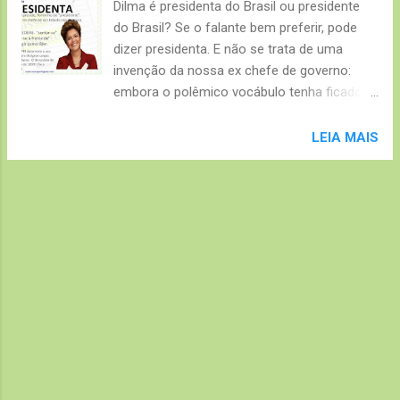
Dilma é presidenta do Brasil ou presidente
e
do Brasil? Se o falante bem preferir, pode
n
dizer presidenta. E não se trata de uma
s
invenção da nossa ex chefe de governo:
embora o polêmico vocábulo tenha ficado
popular através da 1ª mulher a assumir a
presidência da nossa República, a lei que
LEIA MAIS
autoriza seu uso já existe desde 1956 com a
lei federal 2.749 do senador Mozart Lago
(1889-1974).