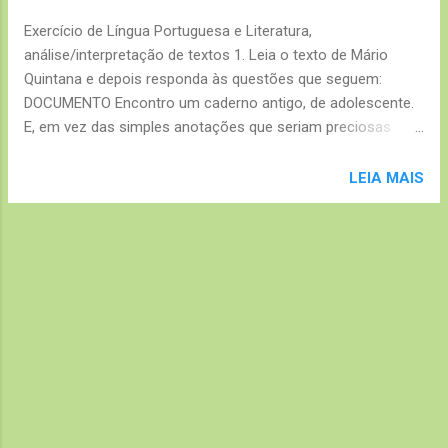
e
Exercício de Língua Portuguesa e Literatura,
n
análise/interpretação de textos 1. Leia o texto de Mário
s
Quintana e depois responda às questões que seguem:
DOCUMENTO Encontro um caderno antigo, de adolescente.
E, em vez das simples anotações que seriam preciosas
como documento, descubro que eu só fazia literatura.
Afinal, quando é que um adolescente já foi natural? E,
LEIA MAIS
folheando aquelas velhas páginas, vejo, compungido, como
as comparações caducam. Até as imagens morrem, dizia
Brás Cubas. Quero crer que caduquem apenas. Eis aqui uma
amostra daquele “diário”: