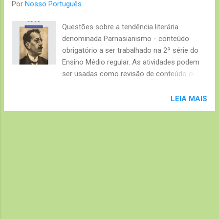
e
Por
Nosso Português
n
Questões sobre a tendência literária
s
denominada Parnasianismo - conteúdo
obrigatório a ser trabalhado na 2ª série do
Ensino Médio regular. As atividades podem
ser usadas como revisão de conteúdo ou
prova. TEMA: Parnasianismo . Série
indicada: 2º ano do Ensino Médio; Pré-
LEIA MAIS
vestibular. Questões de múltipla escolha:
sim. Questões discursivas: não. Prova
pronta (pode ser utilizado como avaliação):
sim. Texto para as questões 1 a 5: Poema
“Profissão de Fé”, de Olavo Bilac