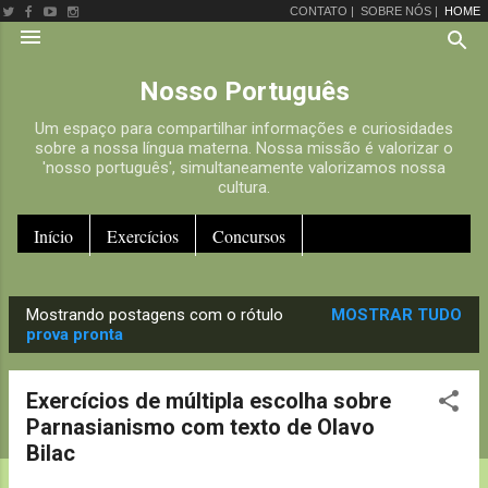
CONTATO |
SOBRE NÓS |
HOME
Pular para o conteúdo principal
Nosso Português
Um espaço para compartilhar informações e curiosidades
sobre a nossa língua materna. Nossa missão é valorizar o
'nosso português', simultaneamente valorizamos nossa
cultura.
Início
Exercícios
Concursos
Mostrando postagens com o rótulo
MOSTRAR TUDO
P
prova pronta
o
s
Exercícios de múltipla escolha sobre
t
Parnasianismo com texto de Olavo
a
Bilac
g