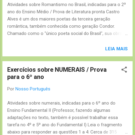
Atividades sobre Romantismo no Brasil, indicadas para o 2º
ano do Ensino Médio / Prova de Literatura pronta Castro
Alves é um dos maiores poetas da terceira geração
romântica, também conhecida como geração Condor.
Chamado como o "único poeta social do Brasil", sua obra
atingiu fama e reconhecimento pela crítica. Inspirado pela
poesia de Victor Hugo, Castro Alves tomou parte nas
LEIA MAIS
questões sociais, principalmente em relação à escravidão. O
combate ao sistema escravagista rendeu ao escritor a
Exercícios sobre NUMERAIS / Prova
alcunha de Poeta dos Escravos. O pensamento liberal do
para o 6º ano
final do século 19 e o movimento abolicionista também
foram grandes influências para o poeta.
Por
Nosso Português
Atividades sobre numerais, indicadas para o 6º ano do
Ensino Fundamental II (Professor, fazendo algumas
adaptações no texto, também é possível trabalhar essa
tarefa no 4º e 5º ano do Fundamental I) Leia o fragmento
abaixo para responder as questões 1 a 4: Cerca de 315