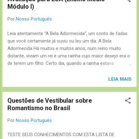
Módulo I)
Por
Nosso Português
Leia atentamente “A Bela Adormecida”, um conto de fadas
que você certamente já ouviu ou leu um dia. A Bela
Adormecida Há muitos e muitos anos, num reino muito
distante, viviam um rei e uma rainha cujo maior desejo era o
de terem um filho. Certo dia, quando a rainha estava
tomando banho, em sua luxuosa banheira, uma rã
encantada saiu aos pulos de dentro da água e lhe disse: –
LEIA MAIS
Seu desejo se realizará. Antes de um ano, você terá uma
filha.
Questões de Vestibular sobre
Romantismo no Brasil
Por
Nosso Português
TESTE SEUS CONHECIMENTOS COM ESTA LISTA DE