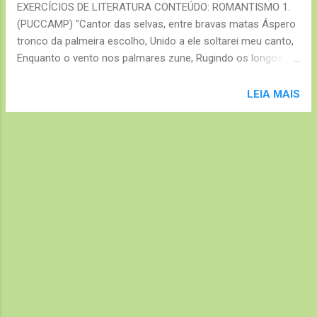
EXERCÍCIOS DE LITERATURA CONTEÚDO: ROMANTISMO 1.
(PUCCAMP) "Cantor das selvas, entre bravas matas Áspero
tronco da palmeira escolho, Unido a ele soltarei meu canto,
Enquanto o vento nos palmares zune, Rugindo os longos,
encontrados leques." Os versos acima, de Os Timbiras, de
Gonçalves Dias, apresentam características da primeira
LEIA MAIS
geração romântica: