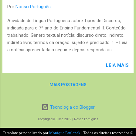
Por
Nosso Português
Atividade de Língua Portuguesa sobre Tipos de Discurso,
indicada para o 7º ano do Ensino Fundamental II. Conteúdo
trabalhado: Gênero textual notícia; discurso direto, indireto,
indireto livre; termos da oração: sujeito e predicado. 1 – Leia
a notícia apresentada a seguir e depois responda as
questões que seguem: Britânico recebe pena de 12
meses Uso de celular em avião causa prisão A justiça
LEIA MAIS
britânica condenou ontem um homem que se recusou a
desligar o telefone celular durante um vôo entre Madri e
MAIS POSTAGENS
Manchester a cumprir pena de 12 meses de prisão. O uso de
aparelhos é proibido a bordo de aeronaves civis. Neil
Whitehouse foi sentenciado por um tribunal de Manchester
Tecnologia do Blogger
por ter causado risco à segurança dos 91 passageiros a
bordo do avião, pois poderia ter causado danos ao sistema
Copyright © Since 2012 | Nosso Português
de navegação da aeronave. O Boeing 737 da British Airways
voava a cerca de 10 mil metros de altura, quando o
Template personalizado por
Monique Paulenak
| Todos os direitos reservados ©