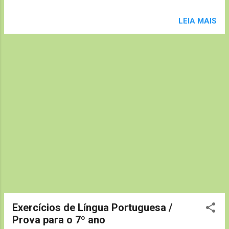
milhões de africanos vivem com menos de um dólar por dia
– 84 milhões deles estão desnutridos. Um terço da
LEIA MAIS
população não sabe o que é água encanada e mais da
metade não tem acesso a hospitais. Sem garantias básicas,
o continente vira ninho de conflitos de terra, ditaduras e
terroristas que podem agir na Europa ou nos EUA. (...) Com
tantos problemas, nada melhor que receber ajuda do resto
do mundo, certo? Pois é no meio dessa empolgação para
fazer a pobreza virar história que o economista queniano
James Shikwati grita para o mundo: “Pelo amor de Deus,
parem de ajudar a África”.
Exercícios de Língua Portuguesa /
Prova para o 7º ano